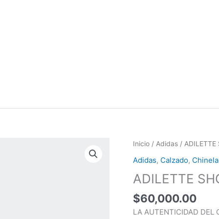
ADILETTE
Inicio
/
Adidas
/ ADILETTE
SHOWER
Adidas
,
Calzado
,
Chinela
cantidad
ADILETTE S
$
60,000.00
LA AUTENTICIDAD DEL 