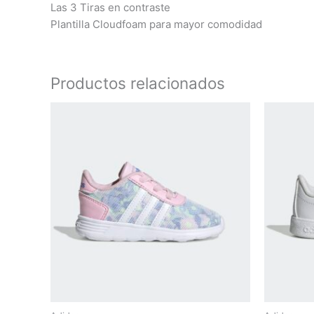
Las 3 Tiras en contraste
Plantilla Cloudfoam para mayor comodidad
Productos relacionados
Este
producto
tiene
múltiples
variantes.
Las
opciones
se
pueden
elegir
en
la
página