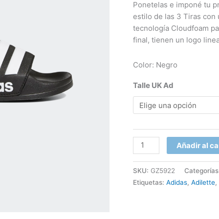
Ponetelas e imponé tu pr
estilo de las 3 Tiras co
tecnología Cloudfoam pa
final, tienen un logo line
Color: Negro
Talle UK Ad
Añadir al ca
SKU:
GZ5922
Categorías
Etiquetas:
Adidas
,
Adilette
,